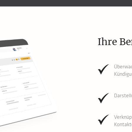
Ihre Be
Überwac
Kündigu
Darstel
Verknüp
Kontakt